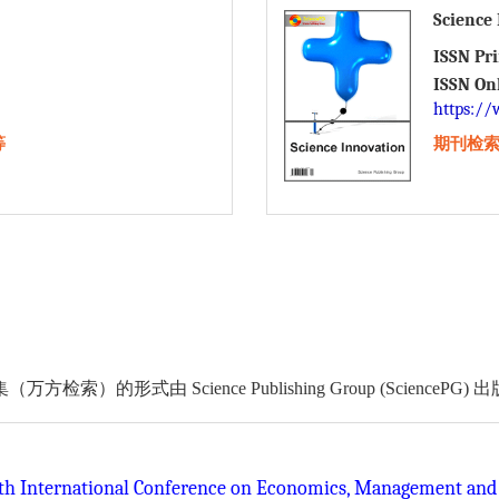
Science
ISSN Pr
ISSN On
https://
等
期刊检索：
由 Science Publishing Group (SciencePG) 
1th International Conference on Economics, Management and 