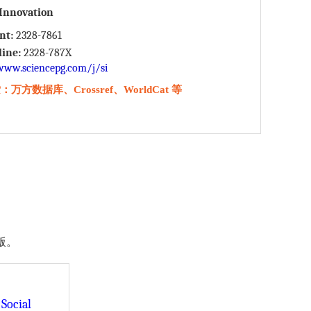
 Innovation
int:
2328-7861
line:
2328-787X
www.sciencepg.com/j/si
万方数据库、Crossref、WorldCat 等
出版。
Social