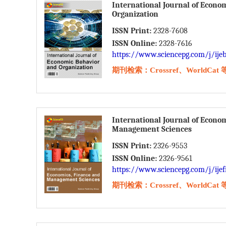
International Journal of Econo
Organization
ISSN Print:
2328-7608
ISSN Online:
2328-7616
https://www.sciencepg.com/j/ije
期刊检索：Crossref、WorldCat 
International Journal of Econo
Management Sciences
ISSN Print:
2326-9553
ISSN Online:
2326-9561
https://www.sciencepg.com/j/ije
期刊检索：Crossref、WorldCat 