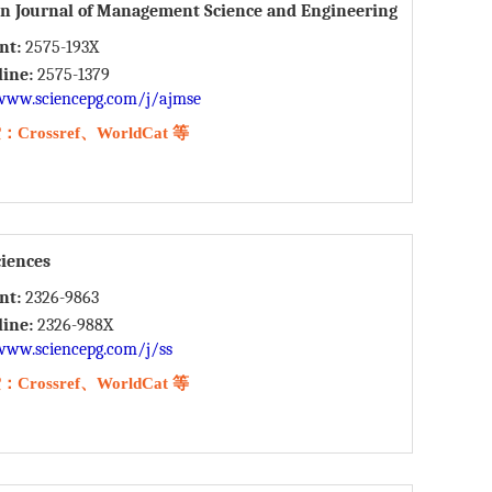
n Journal of Management Science and Engineering
int:
2575-193X
line:
2575-1379
www.sciencepg.com/j/ajmse
rossref、WorldCat 等
ciences
int:
2326-9863
line:
2326-988X
www.sciencepg.com/j/ss
rossref、WorldCat 等