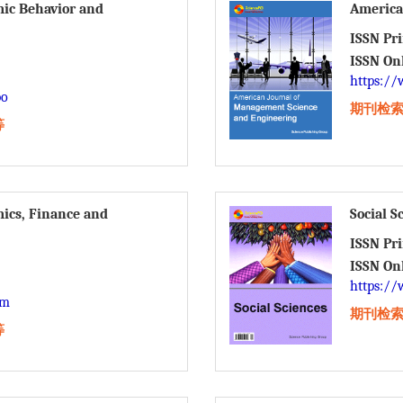
mic Behavior and
America
ISSN Pr
ISSN On
https://
bo
期刊检索：C
等
mics, Finance and
Social S
ISSN Pr
ISSN On
https://
fm
期刊检索：C
等