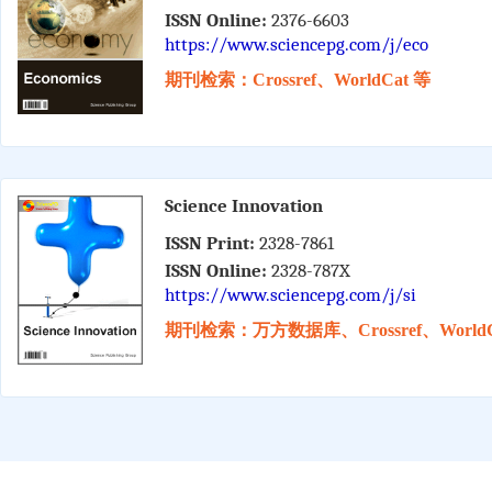
ISSN Online:
2376-6603
https://www.sciencepg.com/j/eco
期刊检索：Crossref、WorldCat 等
Science Innovation
ISSN Print:
2328-7861
ISSN Online:
2328-787X
https://www.sciencepg.com/j/si
期刊检索：万方数据库、Crossref、WorldC